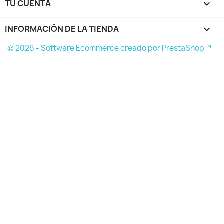
TU CUENTA

INFORMACIÓN DE LA TIENDA
keyboard_arrow_down
© 2026 - Software Ecommerce creado por PrestaShop™