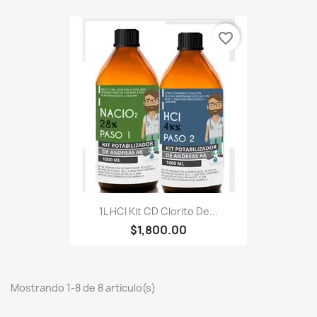
favorite_border
1L HCI Kit CD Clorito De...
$1,800.00
Mostrando 1-8 de 8 artículo(s)