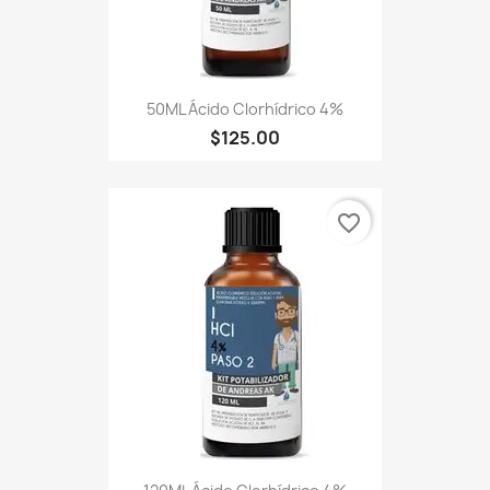
50ML Ácido Clorhídrico 4%
$125.00
favorite_border