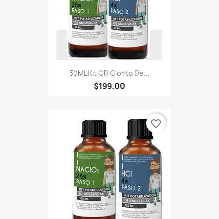
50ML Kit CD Clorito De...
$199.00
favorite_border