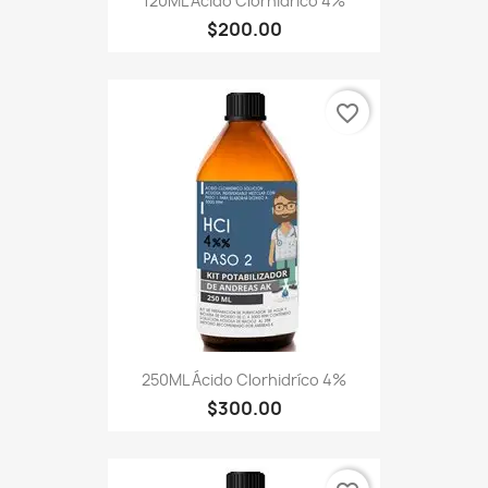
120ML Ácido Clorhídrico 4%
$200.00
favorite_border
250ML Ácido Clorhidríco 4%
$300.00