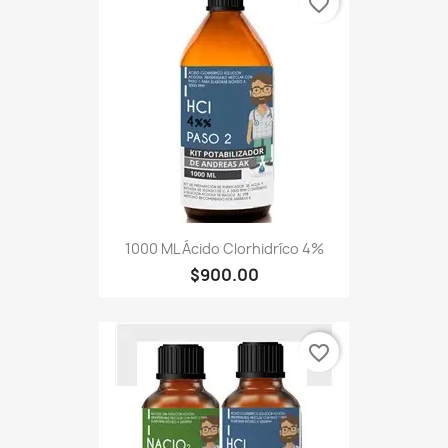
favorite_border
1000 ML Ácido Clorhidríco 4%
$900.00
favorite_border