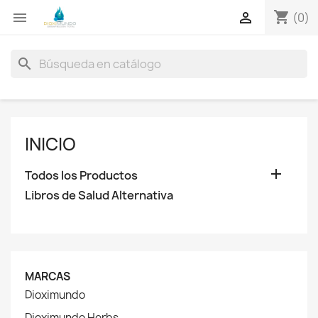
shopping_cart


(0)
search
INICIO

Todos los Productos
Libros de Salud Alternativa
MARCAS
Dioximundo
Dioximundo Herbs