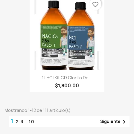
favorite_border
1L HCI Kit CD Clorito De...
$1,800.00
Mostrando 1-12 de 111 artículo(s)
1

Siguiente
2
3
…
10