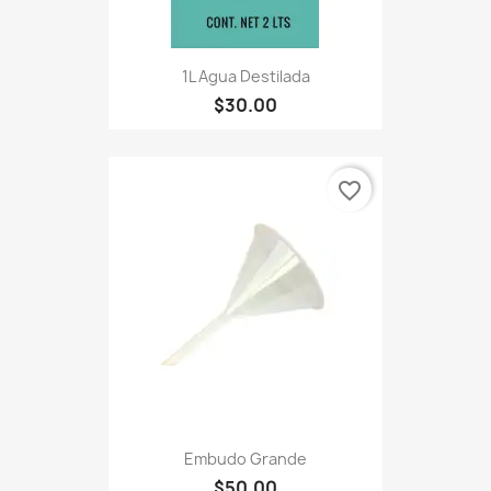
1L Agua Destilada
$30.00
favorite_border
Embudo Grande
$50.00