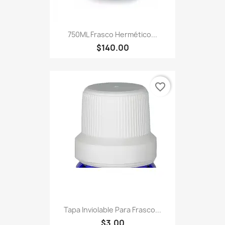
750ML Frasco Hermético...
$140.00
favorite_border
Tapa Inviolable Para Frasco...
$3.00