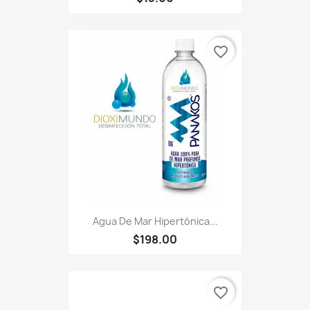
favorite_border
Agua De Mar Hipertónica...
$198.00
favorite_border