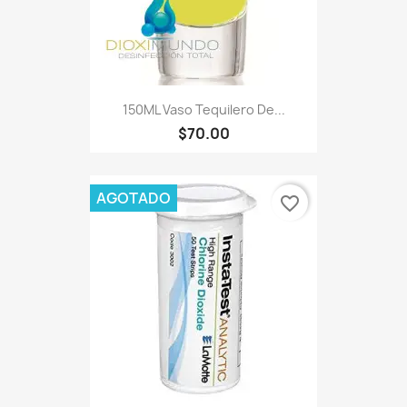
150ML Vaso Tequilero De...
$70.00
AGOTADO
favorite_border