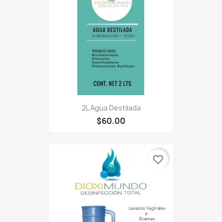
2L Agua Destilada
$60.00
favorite_border