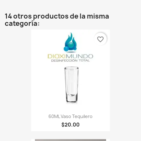
14 otros productos de la misma
categoría:
favorite_border
60ML Vaso Tequilero
$20.00