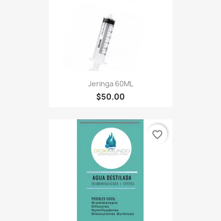
Jeringa 60ML
$50.00
favorite_border