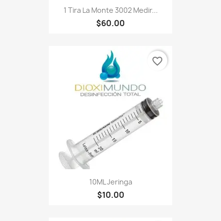
1 Tira La Monte 3002 Medir...
$60.00
favorite_border
10ML Jeringa
$10.00