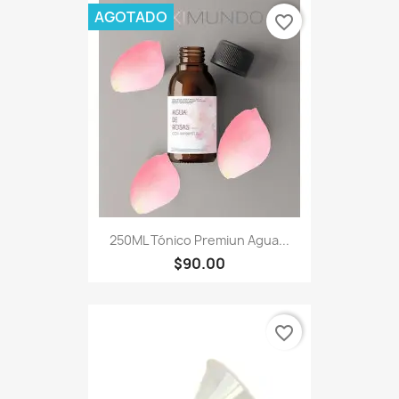
AGOTADO
favorite_border
250ML Tónico Premiun Agua...
$90.00
favorite_border