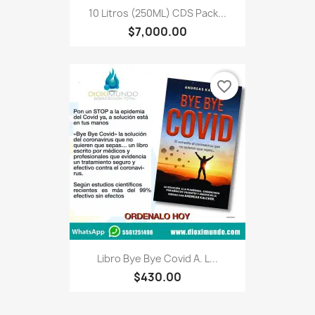
10 Litros (250ML) CDS Pack...
$7,000.00
favorite_border
Libro Bye Bye Covid A. L...
$430.00