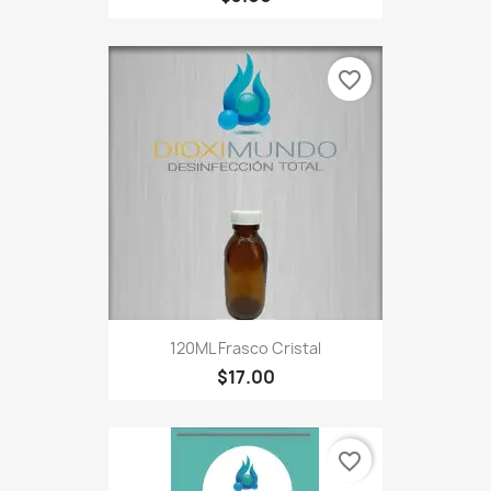
favorite_border
120ML Frasco Cristal
$17.00
favorite_border