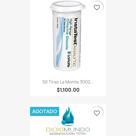
favorite_border
50 Tiras La Monte 3002...
$1,100.00
AGOTADO
favorite_border