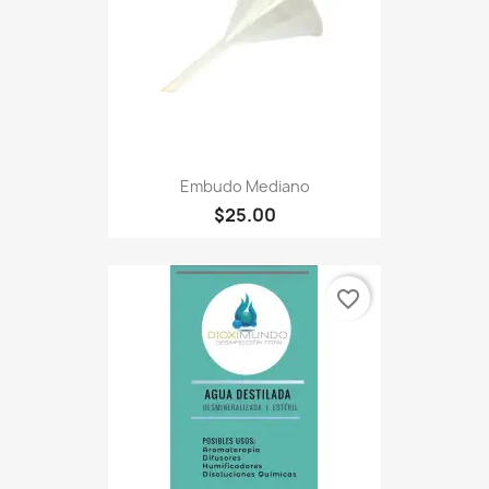
Embudo Mediano
$25.00
favorite_border