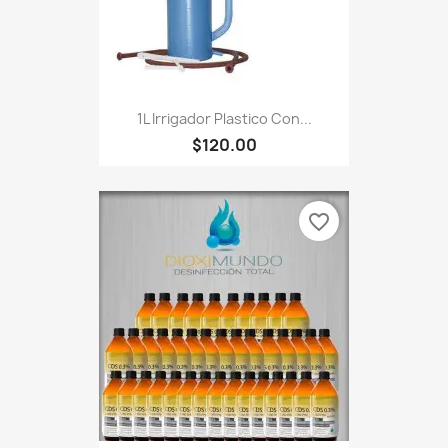
1L Irrigador Plastico Con...
$120.00
favorite_border