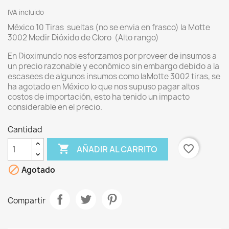
IVA incluido
México 10 Tiras sueltas (no se envia en frasco) la Motte
3002 Medir Dióxido de Cloro (Alto rango)
En Dioximundo nos esforzamos por proveer de insumos a
un precio razonable y económico sin embargo debido a la
escasees de algunos insumos como laMotte 3002 tiras, se
ha agotado en México lo que nos supuso pagar altos
costos de importación, esto ha tenido un impacto
considerable en el precio.
Cantidad

favorite_border
AÑADIR AL CARRITO

Agotado
Compartir