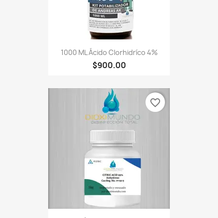
1000 ML Ácido Clorhidríco 4%
$900.00
favorite_border