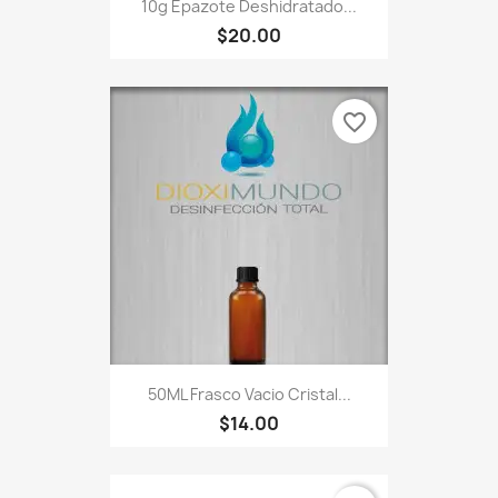
10g Epazote Deshidratado...
$20.00
favorite_border
50ML Frasco Vacio Cristal...
$14.00