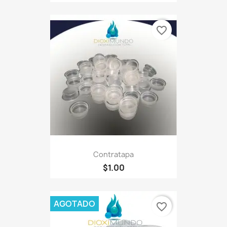
favorite_border
Contratapa
$1.00
AGOTADO
favorite_border