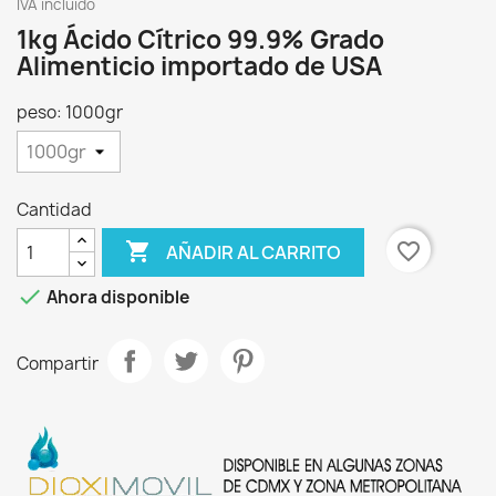
IVA incluido
1kg Ácido Cítrico 99.9% Grado
Alimenticio importado de USA
peso: 1000gr
Cantidad

favorite_border
AÑADIR AL CARRITO

Ahora disponible
Compartir