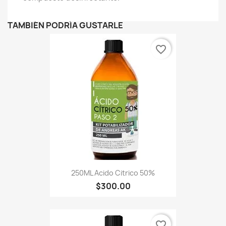
TAMBIÉN PODRÍA GUSTARLE
favorite_border
250ML Acido Citrico 50%
$300.00
favorite_border