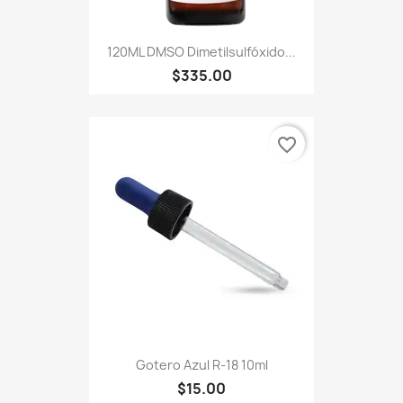
120ML DMSO Dimetilsulfóxido...
$335.00
favorite_border
Gotero Azul R-18 10ml
$15.00