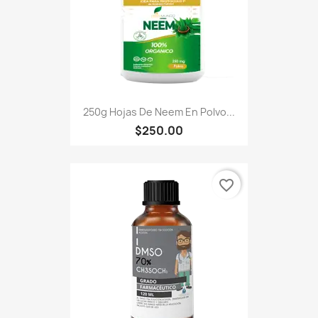
250g Hojas De Neem En Polvo...
$250.00
favorite_border