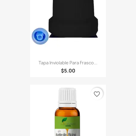
Tapa Inviolable Para Frasco...
$5.00
favorite_border