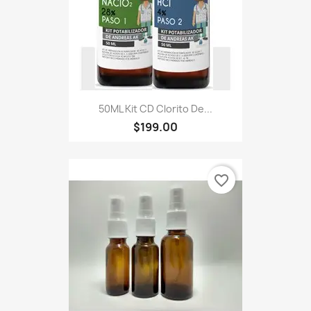
50ML Kit CD Clorito De...
$199.00
favorite_border