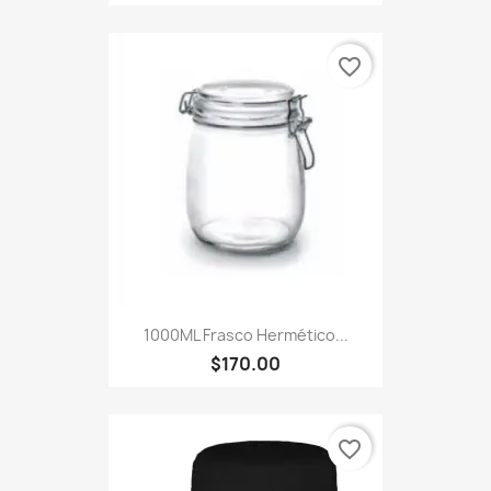
favorite_border
1000ML Frasco Hermético...
$170.00
favorite_border