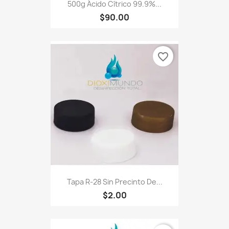
500g Ácido Cítrico 99.9%...
$90.00
favorite_border
Tapa R-28 Sin Precinto De...
$2.00