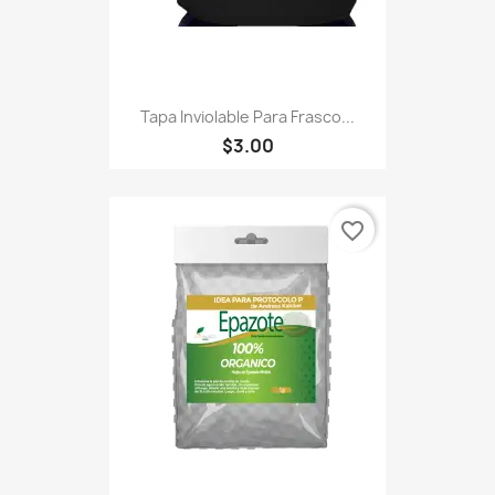
Tapa Inviolable Para Frasco...
$3.00
favorite_border