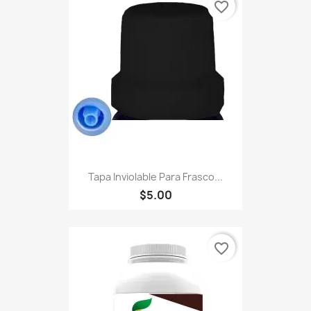
favorite_border
Tapa Inviolable Para Frasco...
$5.00
favorite_border