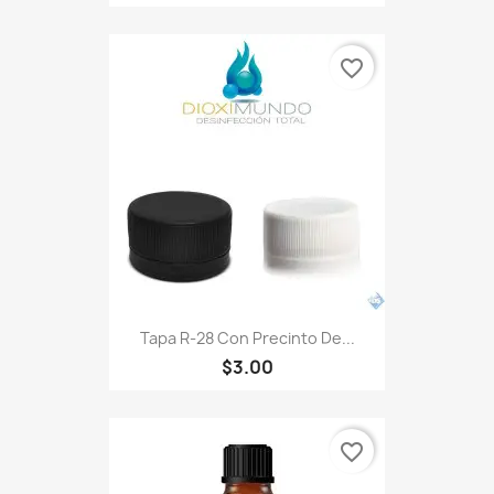
favorite_border
Tapa R-28 Con Precinto De...
$3.00
favorite_border