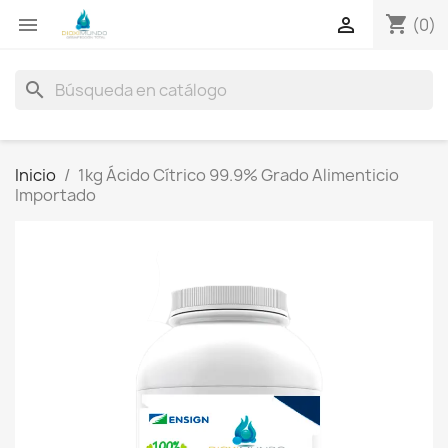
shopping_cart


(0)
search
Inicio
1kg Ácido Cítrico 99.9% Grado Alimenticio
Importado