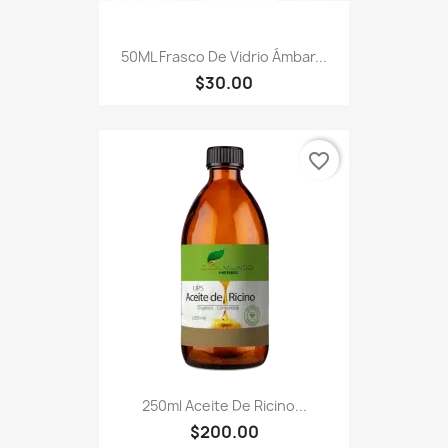
50ML Frasco De Vidrio Ámbar...
$30.00
favorite_border
250ml Aceite De Ricino...
$200.00