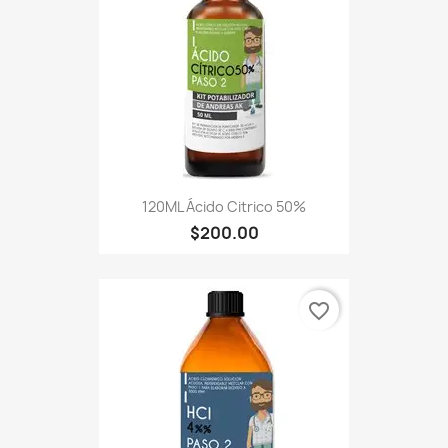
120ML Ácido Citrico 50%
$200.00
favorite_border