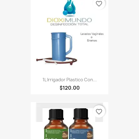
favorite_border
1L Irrigador Plastico Con...
$120.00
favorite_border