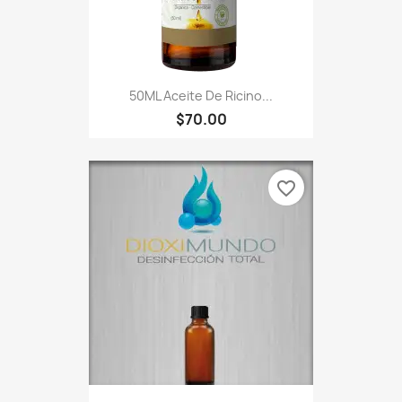
50ML Aceite De Ricino...
$70.00
favorite_border