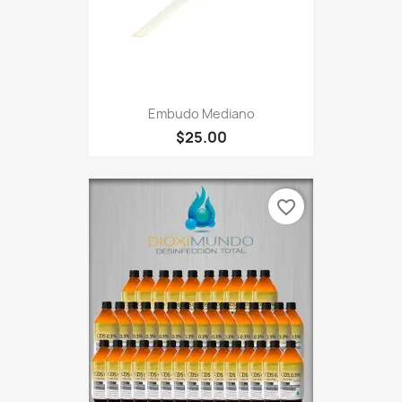
Embudo Mediano
$25.00
favorite_border