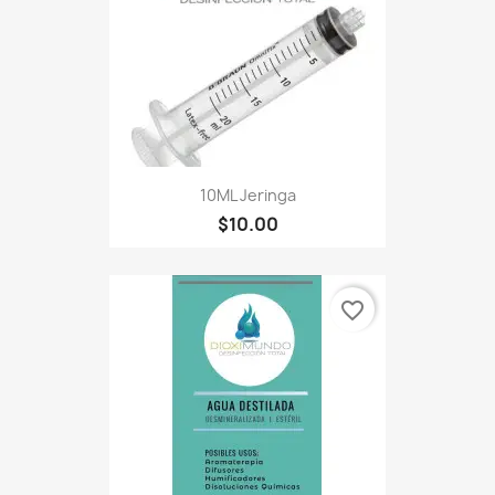
10ML Jeringa
$10.00
favorite_border