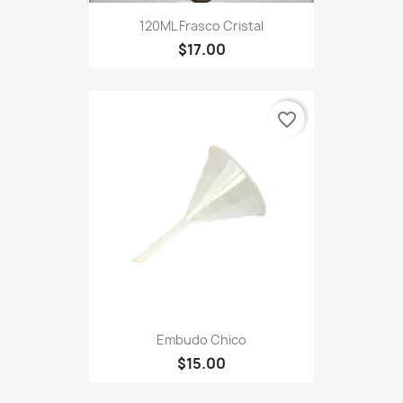
120ML Frasco Cristal
$17.00
favorite_border
Embudo Chico
$15.00