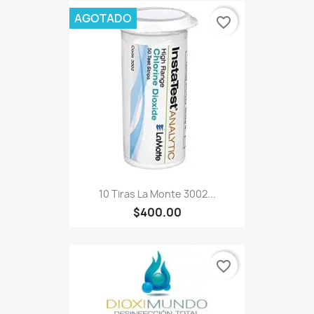
AGOTADO
favorite_border
10 Tiras La Monte 3002...
$400.00
favorite_border