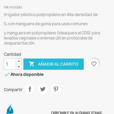
IVA incluido
Irrigador plástico polipropileno en Alta densidad de
1L con manguera de goma para usos comunes
y manguera en polipropileno (Ideal para el CDS) para
lavados vaginales o enemas útil en protocolos de
desparacitación.
Cantidad

favorite_border
AÑADIR AL CARRITO

Ahora disponible
Compartir