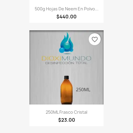
500g Hojas De Neem En Polvo...
$440.00
favorite_border
250ML Frasco Cristal
$23.00