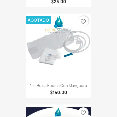
$25.00
AGOTADO
favorite_border
1.5L Bolsa Enema Con Manguera
$140.00
favorite_border