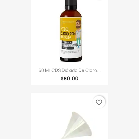
60 ML CDS Dióxido De Cloro...
$80.00
favorite_border