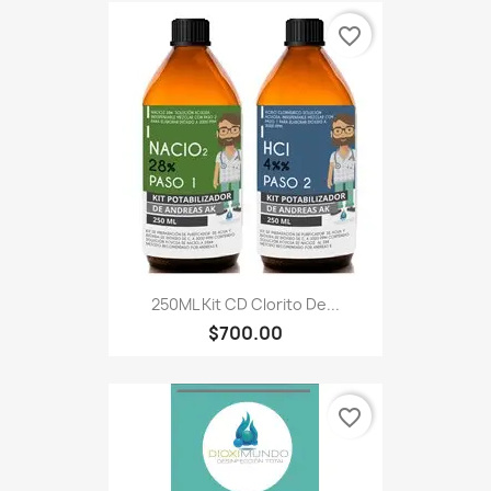
favorite_border
250ML Kit CD Clorito De...
$700.00
favorite_border