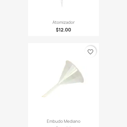
Atomizador
$12.00
favorite_border
Embudo Mediano