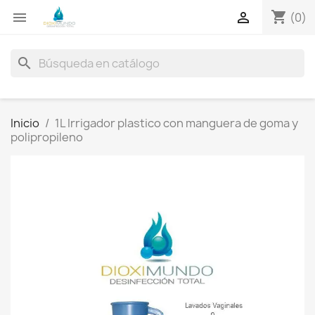
shopping_cart


(0)
search
Inicio
1L Irrigador plastico con manguera de goma y
polipropileno