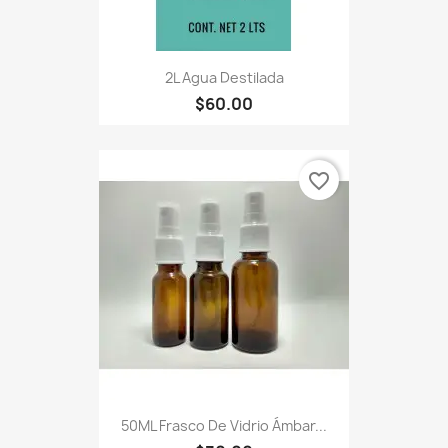
2L Agua Destilada
$60.00
favorite_border
50ML Frasco De Vidrio Ámbar...