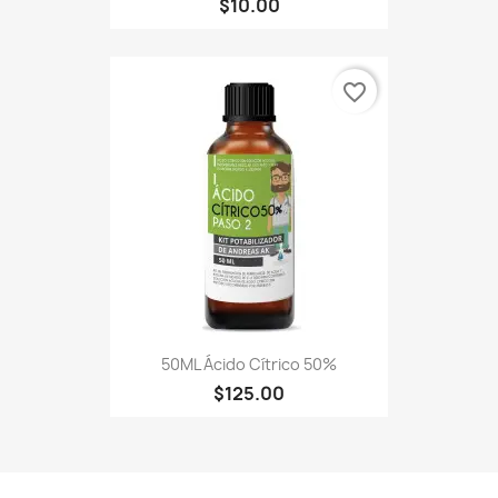
$10.00
favorite_border
50ML Ácido Cítrico 50%
$125.00