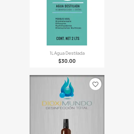
1L Agua Destilada
$30.00
favorite_border