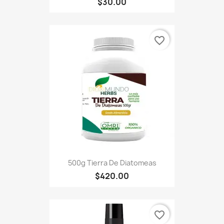
$30.00
favorite_border
500g Tierra De Diatomeas
$420.00
favorite_border