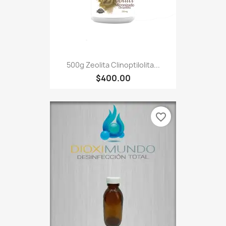
500g Zeolita Clinoptilolita...
$400.00
favorite_border