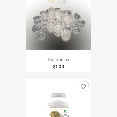
Contratapa
$1.00
favorite_border