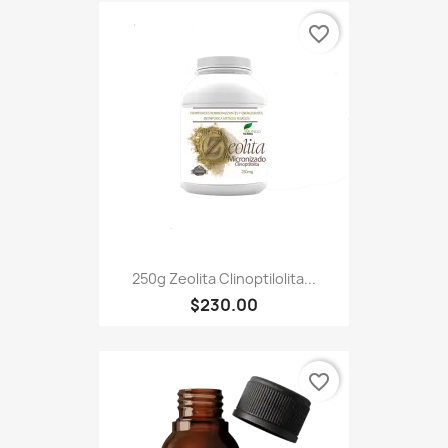
favorite_border
250g Zeolita Clinoptilolita...
$230.00
favorite_border