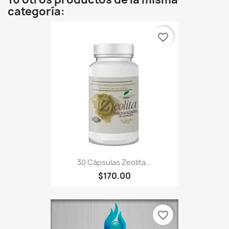
categoría:
favorite_border
30 Cápsulas Zeolita...
$170.00
favorite_border