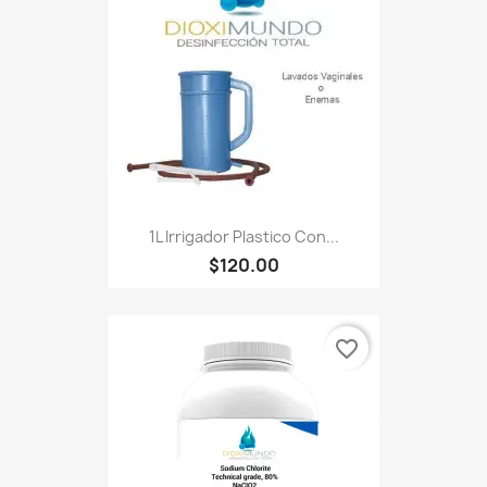
1L Irrigador Plastico Con...
$120.00
favorite_border