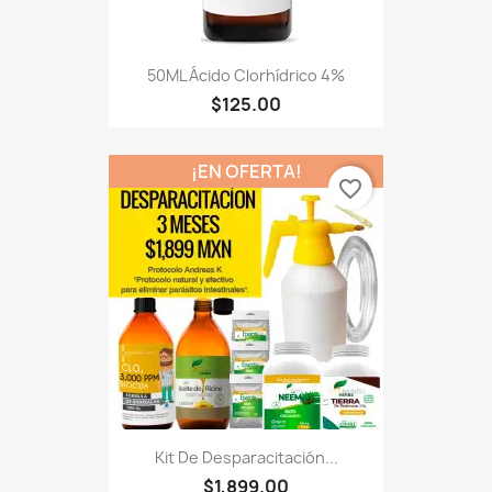
50ML Ácido Clorhídrico 4%
$125.00
¡EN OFERTA!
favorite_border
Kit De Desparacitación...
$1,899.00