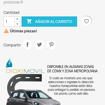
protocolo R
Cantidad

favorite_border
AÑADIR AL CARRITO

Últimas piezas!
Compartir