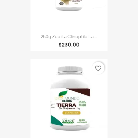
250g Zeolita Clinoptilolita...
$230.00
favorite_border