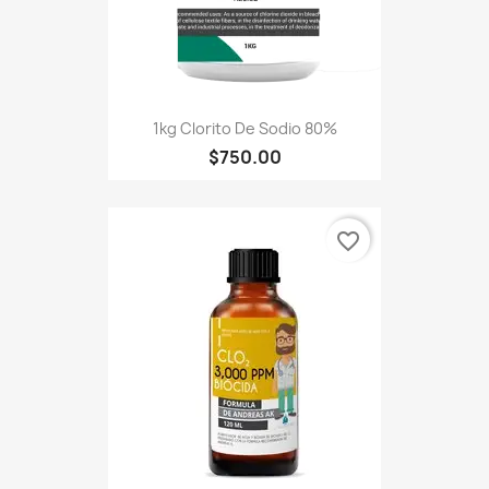
1kg Clorito De Sodio 80%
$750.00
favorite_border