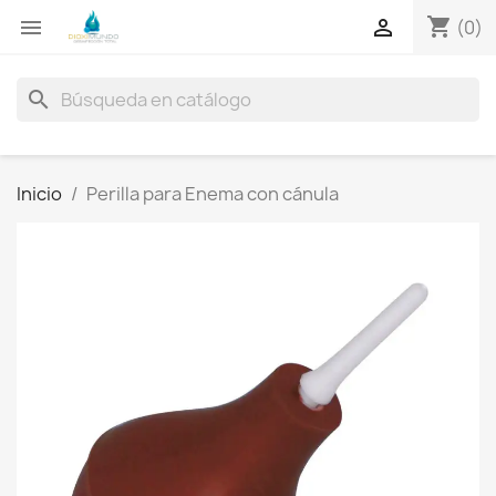
shopping_cart


(0)
search
Inicio
Perilla para Enema con cánula