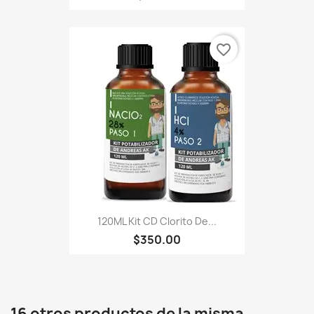
favorite_border
120ML Kit CD Clorito De...
$350.00
16 otros productos de la misma