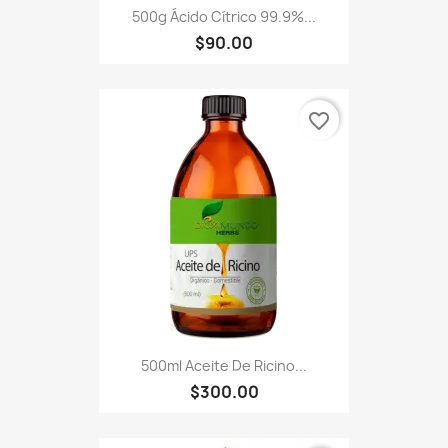
500g Ácido Cítrico 99.9%...
$90.00
favorite_border
500ml Aceite De Ricino...
$300.00