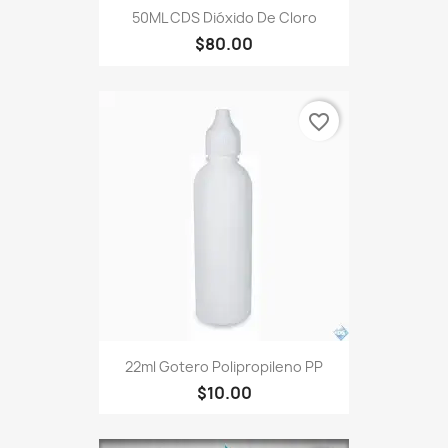
50ML CDS Dióxido De Cloro
$80.00
favorite_border
22ml Gotero Polipropileno PP
$10.00