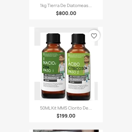
1kg Tierra De Diatomeas...
$800.00
favorite_border
50ML Kit MMS Clorito De...
$199.00