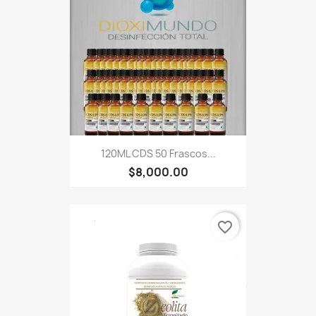
120ML CDS 50 Frascos...
$8,000.00
favorite_border