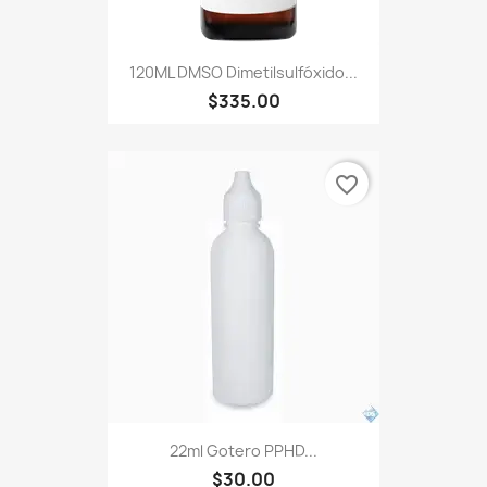
120ML DMSO Dimetilsulfóxido...
$335.00
favorite_border
22ml Gotero PPHD...
$30.00