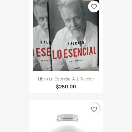
favorite_border
Libro Lo Esencial A. L Kalcker
$250.00
favorite_border