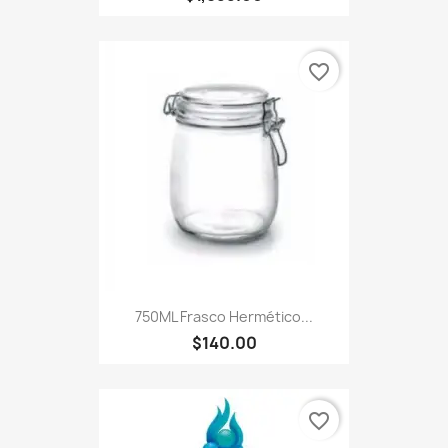
favorite_border
750ML Frasco Hermético...
$140.00
favorite_border