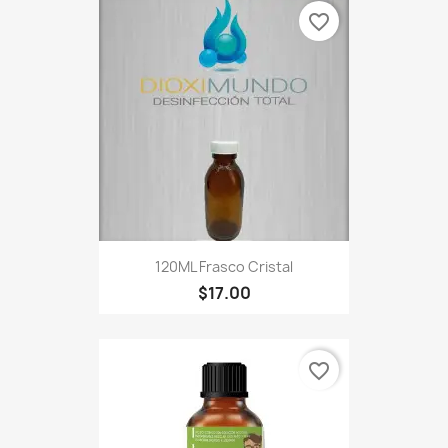
favorite_border
120ML Frasco Cristal
$17.00
favorite_border