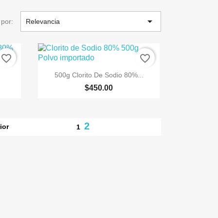

por:
Relevancia
favorite_border
favorite_border

Vista rápida
500g Clorito De Sodio 80%...
$450.00
2
ior
1