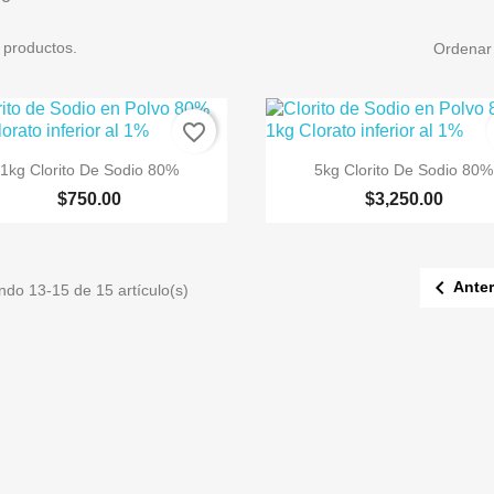
 productos.
Ordenar 
favorite_border


Vista rápida
Vista rápida
1kg Clorito De Sodio 80%
5kg Clorito De Sodio 80%
$750.00
$3,250.00

Anter
ndo 13-15 de 15 artículo(s)