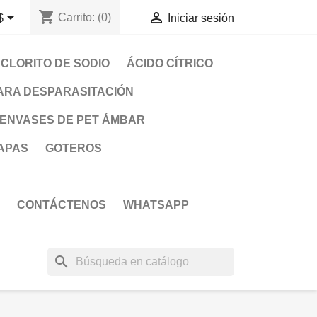
shopping_cart


Carrito:
(0)
$
Iniciar sesión
CLORITO DE SODIO
ÁCIDO CÍTRICO
ARA DESPARASITACIÓN
ENVASES DE PET ÁMBAR
APAS
GOTEROS
CONTÁCTENOS
WHATSAPP
search