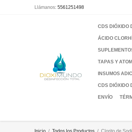
Llámanos:
5561251498
CDS DIÓXIDO
ÁCIDO CLORH
SUPLEMENTOS
TAPAS Y ATO
INSUMOS ADI
CDS DIÓXIDO
ENVÍO
TÉRM
Inicio
Todos los Productos
Clorito de Sod