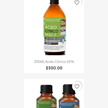
favorite_border
250ML Acido Citrico 50%
$300.00
favorite_border