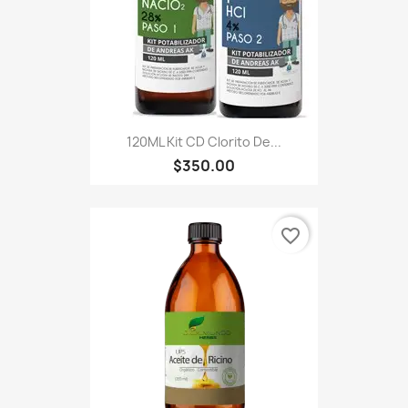
120ML Kit CD Clorito De...
$350.00
favorite_border