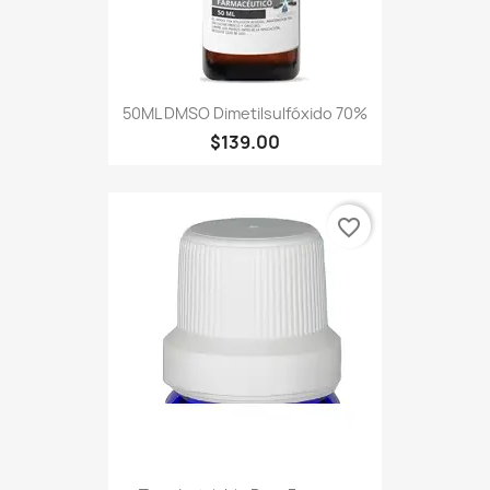
50ML DMSO Dimetilsulfóxido 70%
$139.00
favorite_border