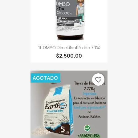
1L DMSO Dimetilsulfóxido 70%
$2,500.00
AGOTADO
favorite_border