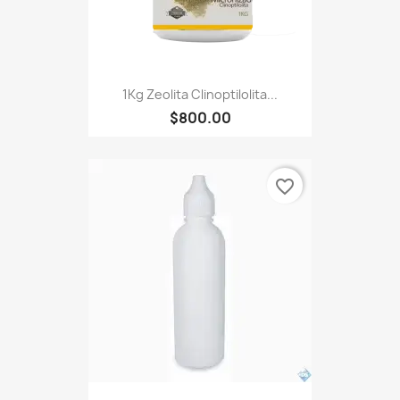
1Kg Zeolita Clinoptilolita...
$800.00
favorite_border