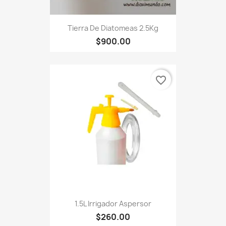
Tierra De Diatomeas 2.5Kg
$900.00
favorite_border
1.5L Irrigador Aspersor
$260.00