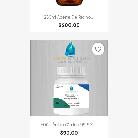
250ml Aceite De Ricino...
$200.00
favorite_border
500g Ácido Cítrico 99.9%...
$90.00