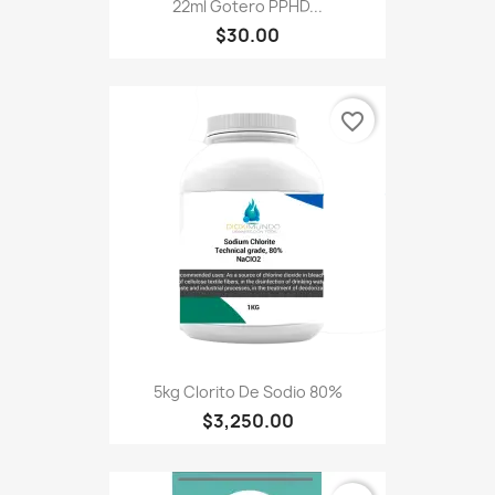
22ml Gotero PPHD...
$30.00
favorite_border
5kg Clorito De Sodio 80%
$3,250.00