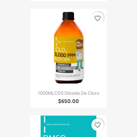
favorite_border
1000ML CDS Dióxido De Cloro
$650.00
favorite_border