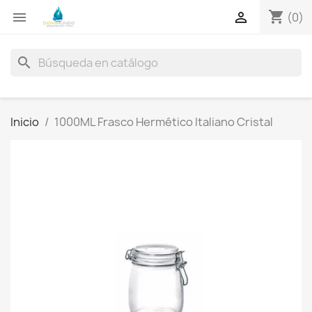
shopping_cart


(0)
search
Inicio
1000ML Frasco Hermético Italiano Cristal