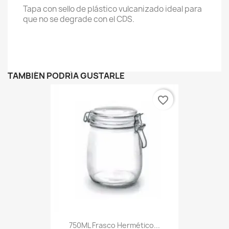
Tapa con sello de plástico vulcanizado ideal para
que no se degrade con el CDS.
TAMBIÉN PODRÍA GUSTARLE
favorite_border
750ML Frasco Hermético...