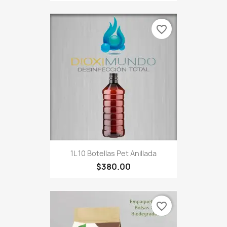
favorite_border
1L 10 Botellas Pet Anillada
$380.00
favorite_border