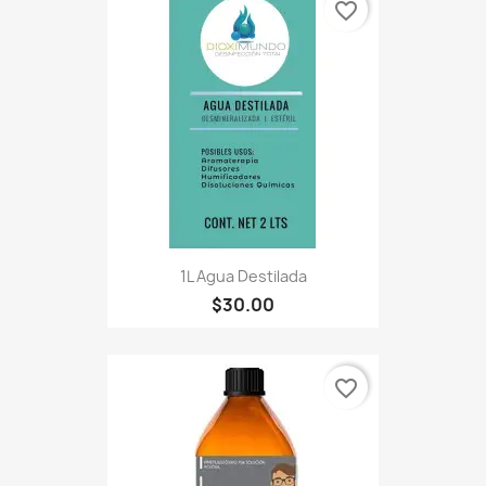
favorite_border
1L Agua Destilada
$30.00
favorite_border