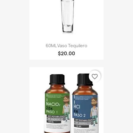
60ML Vaso Tequilero
$20.00
favorite_border