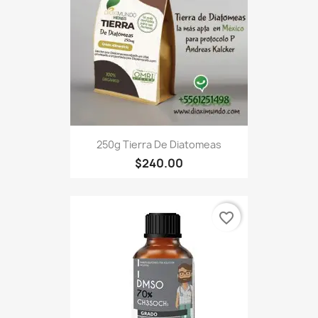
250g Tierra De Diatomeas
$240.00
favorite_border