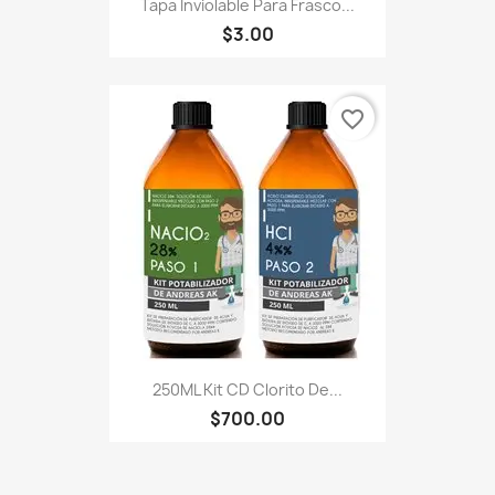
Tapa Inviolable Para Frasco...
$3.00
favorite_border
250ML Kit CD Clorito De...
$700.00