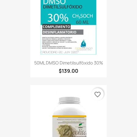
50ML DMSO Dimetilsulfóxido 30%
$139.00
favorite_border