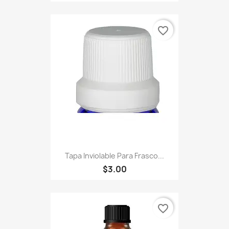
favorite_border
Tapa Inviolable Para Frasco...
$3.00
favorite_border