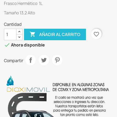
Frasco Hermético 1L
Tamaño 13,2 Alto
Cantidad

favorite_border
AÑADIR AL CARRITO

Ahora disponible
Compartir