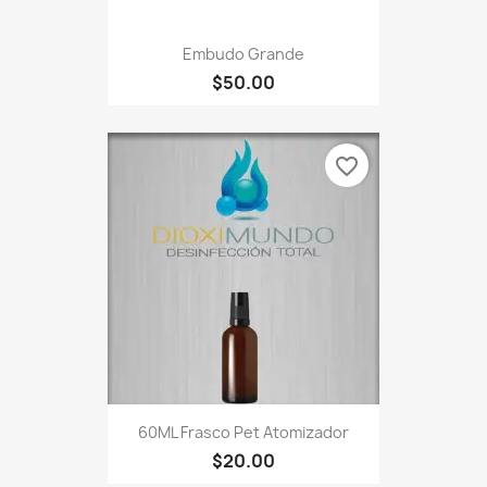
Embudo Grande
$50.00
favorite_border
60ML Frasco Pet Atomizador
$20.00