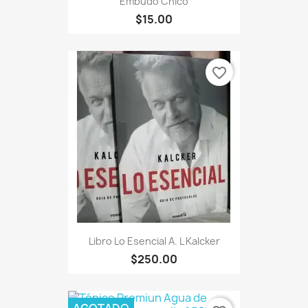
Embudo Chico
$15.00
favorite_border
Libro Lo Esencial A. L Kalcker
$250.00
AGOTADO