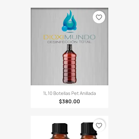
favorite_border
1L 10 Botellas Pet Anillada
$380.00
favorite_border