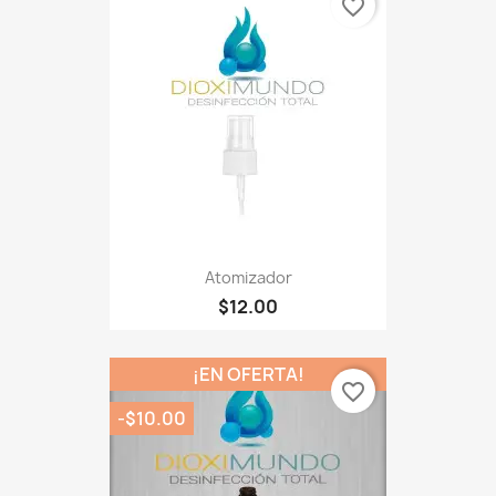
favorite_border
Atomizador
$12.00
¡EN OFERTA!
favorite_border
-$10.00