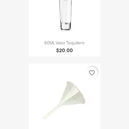
60ML Vaso Tequilero
$20.00
favorite_border