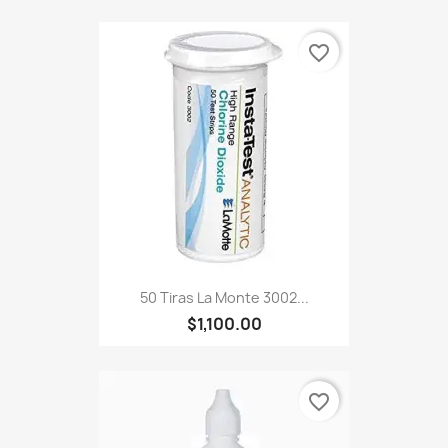
favorite_border
50 Tiras La Monte 3002...
$1,100.00
favorite_border