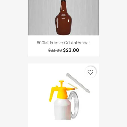
800ML Frasco Cristal Ambar
$23.00
$33.00
favorite_border