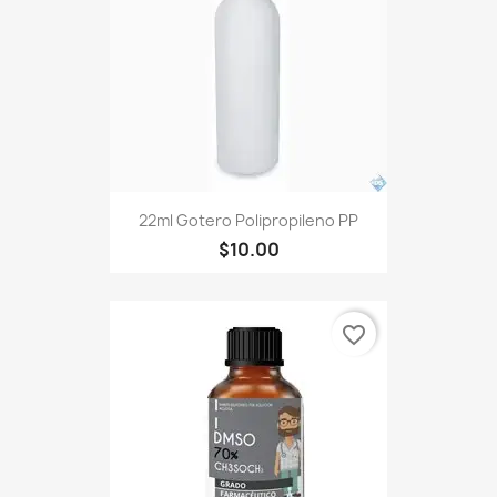
22ml Gotero Polipropileno PP
$10.00
favorite_border