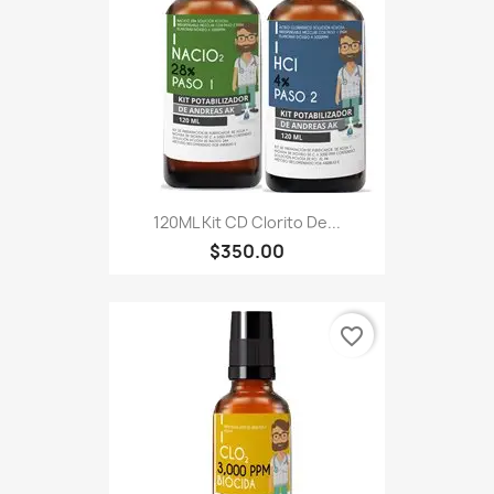
120ML Kit CD Clorito De...
$350.00
favorite_border