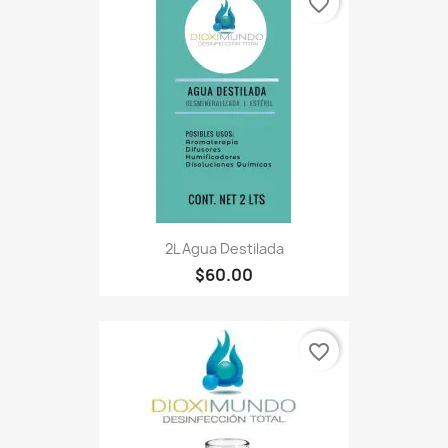
favorite_border
2L Agua Destilada
$60.00
favorite_border