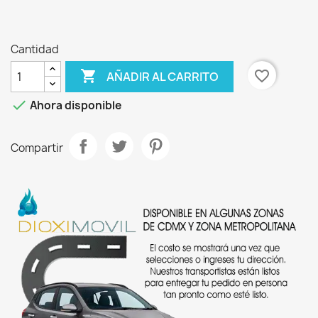
Cantidad

favorite_border
AÑADIR AL CARRITO

Ahora disponible
Compartir