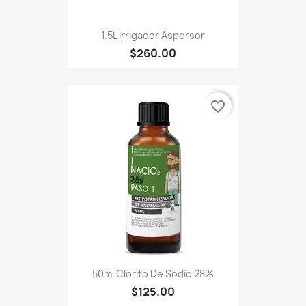
1.5L Irrigador Aspersor
$260.00
favorite_border
50ml Clorito De Sodio 28%
$125.00