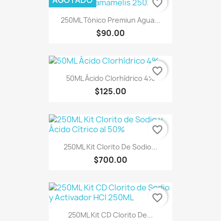
favorite_border
250ML Tónico Premiun Agua...
$90.00
favorite_border
50ML Ácido Clorhídrico 4%
$125.00
favorite_border
250ML Kit Clorito De Sodio...
$700.00
favorite_border
250ML Kit CD Clorito De...