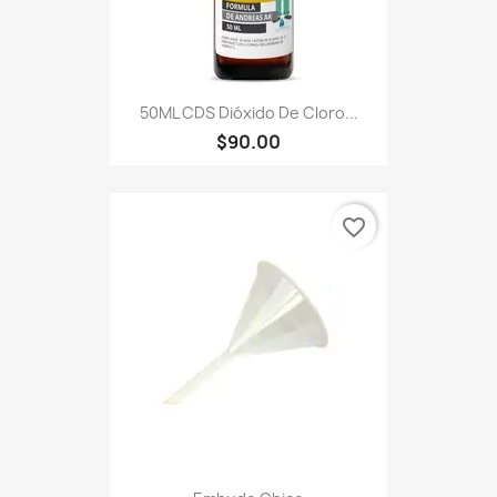
50ML CDS Dióxido De Cloro...
$90.00
favorite_border