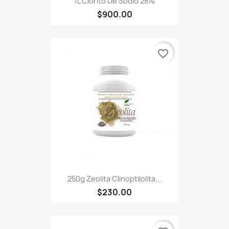
1L Clorito De Sodio 28%
$900.00
favorite_border
250g Zeolita Clinoptilolita...
$230.00