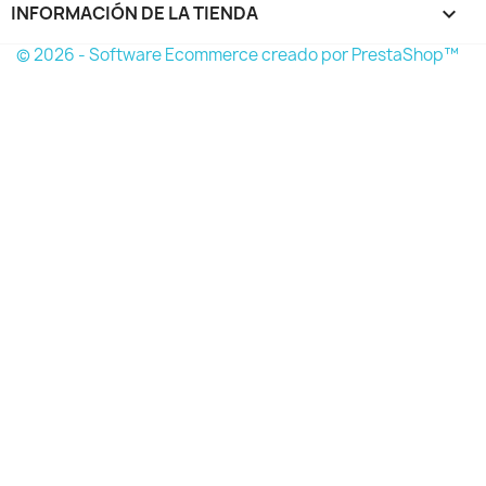
INFORMACIÓN DE LA TIENDA
keyboard_arrow_down
© 2026 - Software Ecommerce creado por PrestaShop™