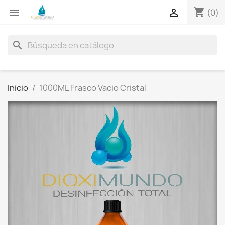
shopping_cart


(0)
search
Inicio
1000ML Frasco Vacio Cristal