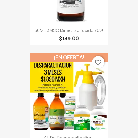
50ML DMSO Dimetilsulfóxido 70%
$139.00
¡EN OFERTA!
favorite_border
Kit De Desparacitación...