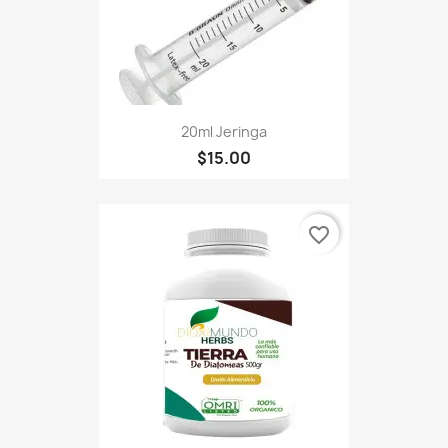
20ml Jeringa
$15.00
favorite_border