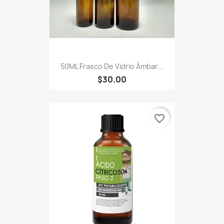
50ML Frasco De Vidrio Ámbar...
$30.00
favorite_border