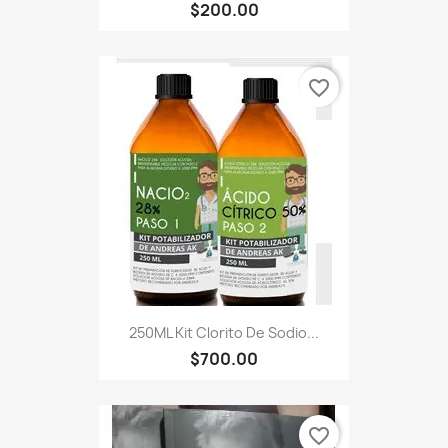
$200.00
favorite_border
250ML Kit Clorito De Sodio...
$700.00
favorite_border