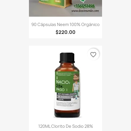
90 Cápsulas Neem 100% Orgánico
$220.00
favorite_border
120ML Clorito De Sodio 28%