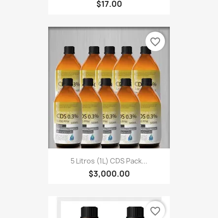
$17.00
favorite_border
5 Litros (1L) CDS Pack...
$3,000.00
favorite_border