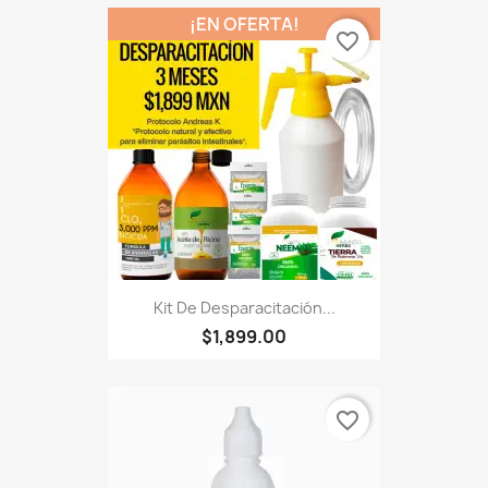
¡EN OFERTA!
favorite_border
Kit De Desparacitación...
$1,899.00
favorite_border