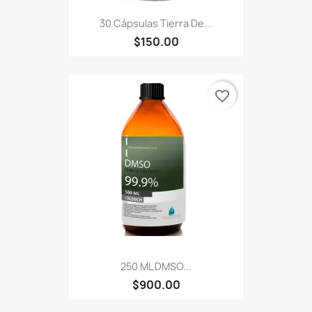
30 Cápsulas Tierra De...
$150.00
favorite_border
250 ML DMSO...
$900.00