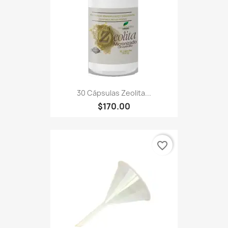
30 Cápsulas Zeolita...
$170.00
favorite_border