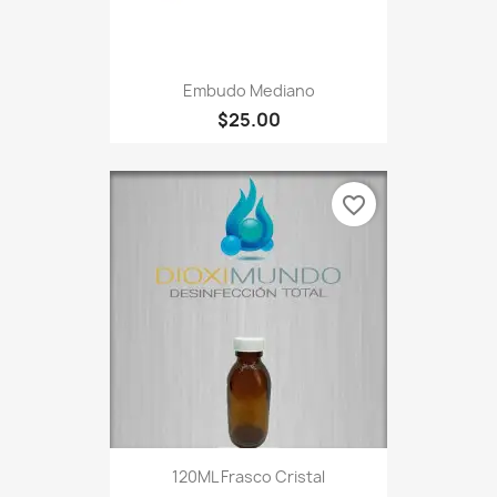
Embudo Mediano
$25.00
favorite_border
120ML Frasco Cristal