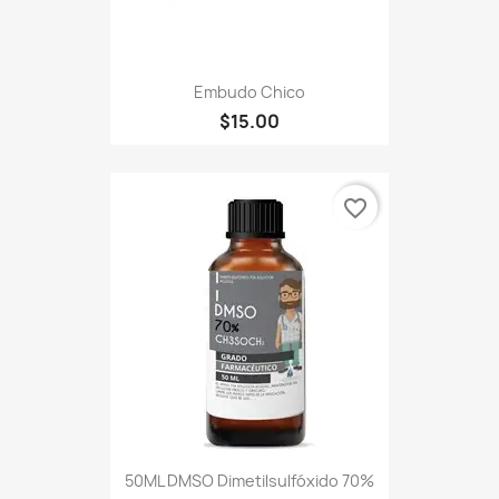
Embudo Chico
$15.00
favorite_border
50ML DMSO Dimetilsulfóxido 70%