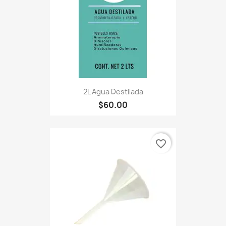
2L Agua Destilada
$60.00
favorite_border