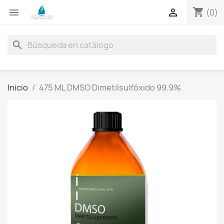
shopping_cart


(0)
search
Inicio
475 ML DMSO Dimetilsulfóxido 99.9%