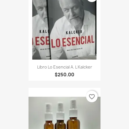
Libro Lo Esencial A. L Kalcker
$250.00
favorite_border