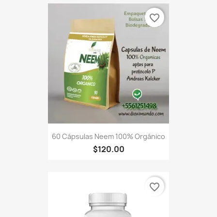
favorite_border
60 Cápsulas Neem 100% Orgánico
$120.00
favorite_border