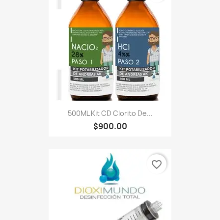
500ML Kit CD Clorito De...
$900.00
favorite_border