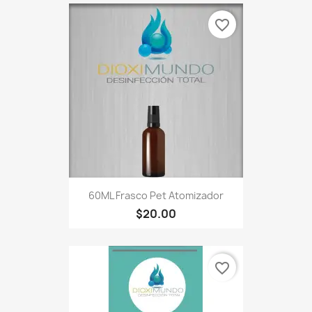
favorite_border
60ML Frasco Pet Atomizador
$20.00
favorite_border