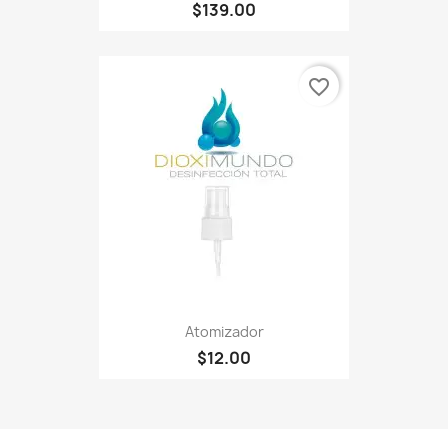
$139.00
favorite_border
Atomizador
$12.00