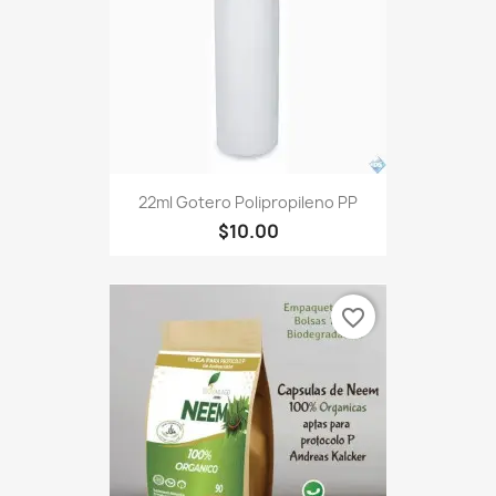
22ml Gotero Polipropileno PP
$10.00
favorite_border