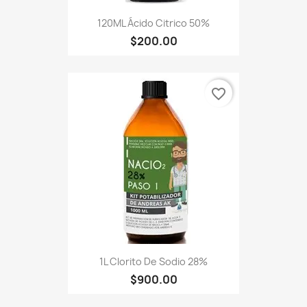
120ML Ácido Citrico 50%
$200.00
favorite_border
1L Clorito De Sodio 28%
$900.00